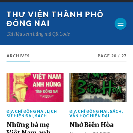
THƯ VIỆN THÀNH PHỐ
ĐỒNG NAI
Tài liệu xem bằng mã QR Code
ARCHIVES
PAGE 20
/
27
ĐỊA CHÍ ĐỒNG NAI
,
LỊCH
ĐỊA CHÍ ĐỒNG NAI
,
SÁCH
,
SỬ HIỆN ĐẠI
,
SÁCH
VĂN HỌC HIỆN ĐẠI
Những bà mẹ
Nhớ Biên Hòa
Việt Nam anh