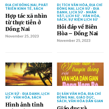
ĐỊA CHÍ ĐỒNG NAI
,
PHÁT
DI TÍCH VĂN HÓA
,
ĐỊA CHÍ
TRIỂN KINH TẾ
,
SÁCH
ĐỒNG NAI
,
LỊCH SỬ - ĐỊA
DANH
,
LỊCH SỬ - NHÂN
Hợp tác xã nhìn
VẬT
,
LỊCH SỬ - VĂN HÓA
,
SÁCH
,
SỰ KIỆN LỊCH SỬ
từ thực tiễn ở
Hỏi đáp về Biên
Đồng Nai
Hòa – Đồng Nai
November 25, 2023
November 25, 2023
LỊCH SỬ - ĐỊA DANH
,
LỊCH
DI SẢN VĂN HÓA
,
ĐỊA CHÍ
SỬ - VĂN HÓA
,
SÁCH
ĐỒNG NAI
,
GIÁO DỤC
,
SÁCH
,
VĂN HÓA DÂN GIAN
Hình ảnh tỉnh
Giáo dục và