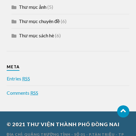
Thư mục ảnh
(5)
Thư mục chuyên đề
(6)
Thư mục sách hè
(6)
META
Entries
RSS
Comments
RSS
© 2021
THƯ VIỆN THÀNH PHỐ ĐỒNG NAI
ĐỊA CHỈ: QUẢNG TRƯỜNG TỈNH - SỐ 01 - P.TÂN TRIỀU - TP