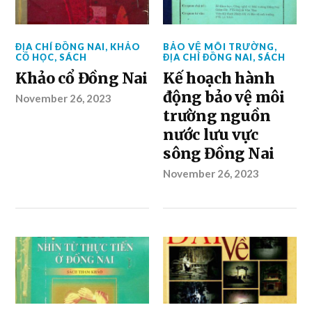
ĐỊA CHÍ ĐỒNG NAI
,
KHẢO
BẢO VỆ MÔI TRƯỜNG
,
CỔ HỌC
,
SÁCH
ĐỊA CHÍ ĐỒNG NAI
,
SÁCH
Khảo cổ Đồng Nai
Kế hoạch hành
động bảo vệ môi
November 26, 2023
trường nguồn
nước lưu vực
sông Đồng Nai
November 26, 2023