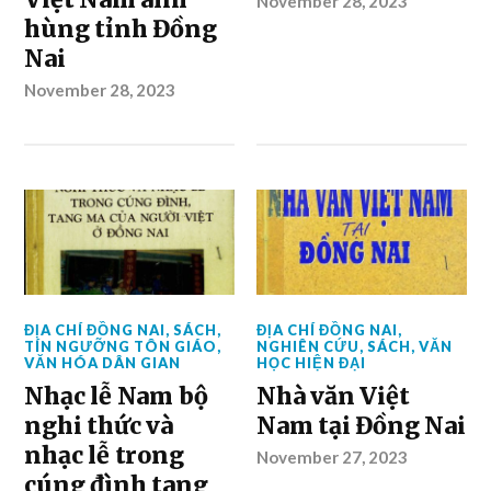
November 28, 2023
hùng tỉnh Đồng
Nai
November 28, 2023
ĐỊA CHÍ ĐỒNG NAI
,
SÁCH
,
ĐỊA CHÍ ĐỒNG NAI
,
TÍN NGƯỠNG TÔN GIÁO
,
NGHIÊN CỨU
,
SÁCH
,
VĂN
VĂN HÓA DÂN GIAN
HỌC HIỆN ĐẠI
Nhạc lễ Nam bộ
Nhà văn Việt
nghi thức và
Nam tại Đồng Nai
nhạc lễ trong
November 27, 2023
cúng đình tang