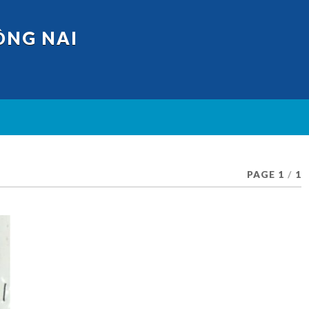
ỒNG NAI
PAGE 1
/
1