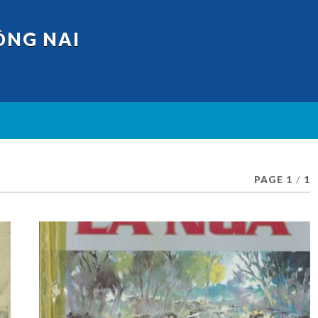
ỒNG NAI
PAGE 1
/
1