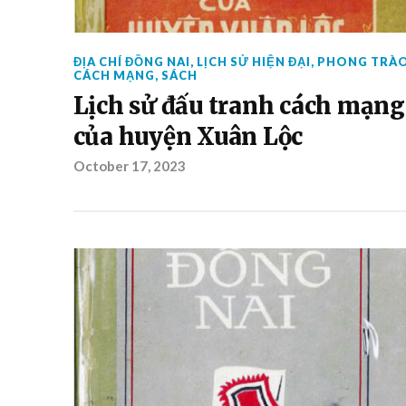
ĐỊA CHÍ ĐỒNG NAI
,
LỊCH SỬ HIỆN ĐẠI
,
PHONG TRÀ
CÁCH MẠNG
,
SÁCH
Lịch sử đấu tranh cách mạng
của huyện Xuân Lộc
October 17, 2023