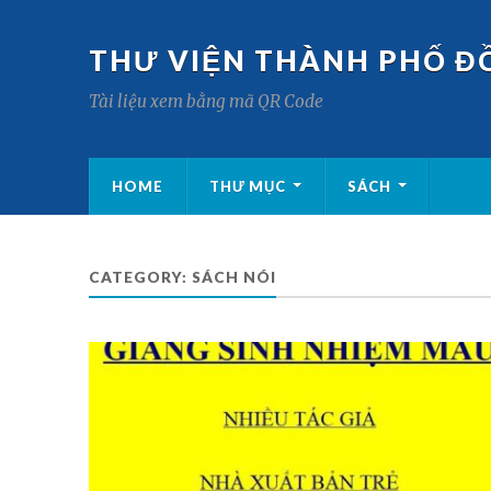
THƯ VIỆN THÀNH PHỐ Đ
Tài liệu xem bằng mã QR Code
HOME
THƯ MỤC
SÁCH
CATEGORY:
SÁCH NÓI