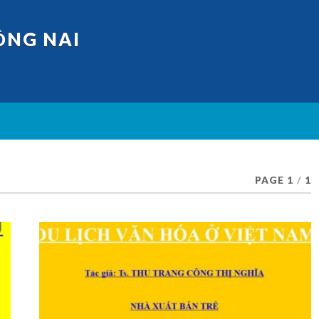
ỒNG NAI
PAGE 1
/
1