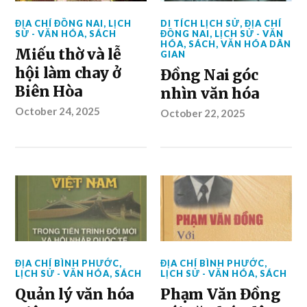
ĐỊA CHÍ ĐỒNG NAI
,
LỊCH
DI TÍCH LỊCH SỬ
,
ĐỊA CHÍ
SỬ - VĂN HÓA
,
SÁCH
ĐỒNG NAI
,
LỊCH SỬ - VĂN
HÓA
,
SÁCH
,
VĂN HÓA DÂN
Miếu thờ và lễ
GIAN
hội làm chay ở
Đồng Nai góc
Biên Hòa
nhìn văn hóa
October 24, 2025
October 22, 2025
ĐỊA CHÍ BÌNH PHƯỚC
,
ĐỊA CHÍ BÌNH PHƯỚC
,
LỊCH SỬ - VĂN HÓA
,
SÁCH
LỊCH SỬ - VĂN HÓA
,
SÁCH
Quản lý văn hóa
Phạm Văn Đồng