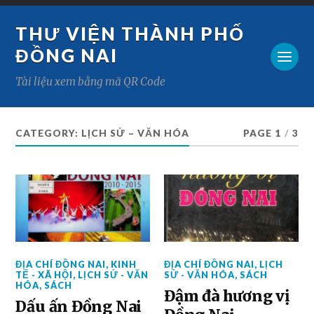
THƯ VIỆN THÀNH PHỐ
ĐỒNG NAI
Tài liệu xem bằng mã QR Code
CATEGORY:
LỊCH SỬ – VĂN HÓA
PAGE 1
/
3
ĐỊA CHÍ ĐỒNG NAI
,
KINH
ĐỊA CHÍ ĐỒNG NAI
,
LỊCH
TẾ - XÃ HỘI
,
LỊCH SỬ - VĂN
SỬ - VĂN HÓA
,
SÁCH
HÓA
,
SÁCH
Đậm đà hương vị
Dấu ấn Đồng Nai