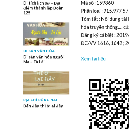
Mã số : 159860
Di tích lịch sử – Địa
điểm thành lập Đoàn
Phân loại : 915.977 5 /
125
Tóm tắt : Nội dung tài liệ
hóa truyền thống,… của
Đăng ký cá biệt : 20
ĐC/VV 1616, 1642 ; 
DI SẢN VĂN HÓA
Di sản văn hóa người
Xem tài liệu
Mạ – Tà Lài
ĐỊA CHÍ ĐỒNG NAI
Đến đây thì ở lại đây