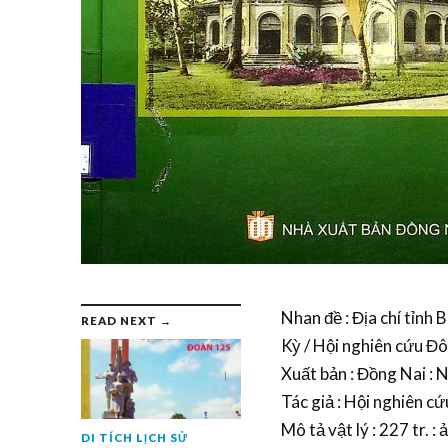
Nhan đề : Địa chí tỉnh Biê
READ NEXT →
Kỳ / Hội nghiên cứu Đ
Xuất bản : Đồng Nai : 
Tác giả : Hội nghiên 
Mô tả vật lý : 227 tr. : 
DI TÍCH LỊCH SỬ