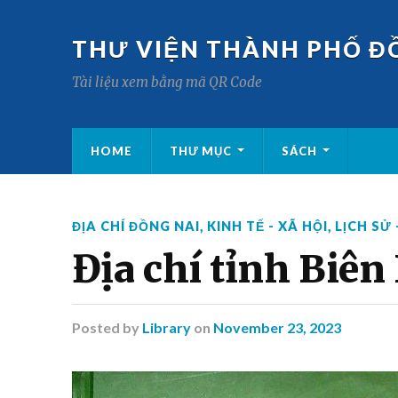
THƯ VIỆN THÀNH PHỐ Đ
Tài liệu xem bằng mã QR Code
HOME
THƯ MỤC
SÁCH
ĐỊA CHÍ ĐỒNG NAI
,
KINH TẾ - XÃ HỘI
,
LỊCH SỬ
Địa chí tỉnh Biên
Posted
by
Library
on
November 23, 2023