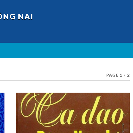
ỒNG NAI
PAGE 1
/
2