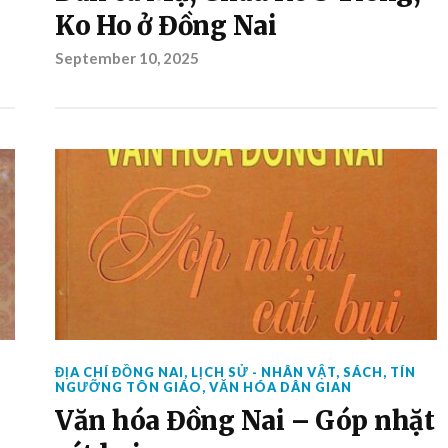
Ko Ho ở Đồng Nai
September 10, 2025
ĐỊA CHÍ ĐỒNG NAI
,
LỊCH SỬ - NHÂN VẬT
,
SÁCH
,
TÍN
NGƯỠNG TÔN GIÁO
,
VĂN HÓA DÂN GIAN
Văn hóa Đồng Nai – Góp nhặt