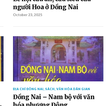
người Hoa ở Đồng Nai
October 23, 2025
ĐỊA CHÍ ĐỒNG NAI
,
SÁCH
,
VĂN HÓA DÂN GIAN
Đồng Nai – Nam bộ với văn
hóa phương Đông