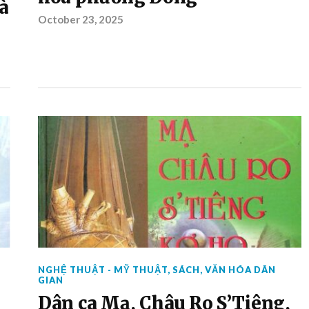
à
October 23, 2025
NGHỆ THUẬT - MỸ THUẬT
,
SÁCH
,
VĂN HÓA DÂN
GIAN
Dân ca Mạ, Châu Ro S’Tiêng,