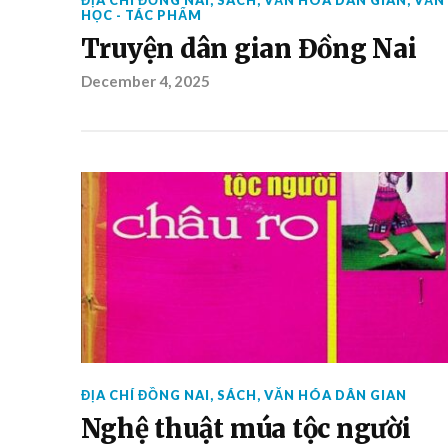
ĐỊA CHÍ ĐỒNG NAI
,
SÁCH
,
VĂN HÓA DÂN GIAN
,
VĂN
HỌC - TÁC PHẨM
Truyện dân gian Đồng Nai
December 4, 2025
ĐỊA CHÍ ĐỒNG NAI
,
SÁCH
,
VĂN HÓA DÂN GIAN
Nghệ thuật múa tộc người