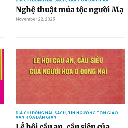
ĐỊA CHÍ ĐỒNG NAI
,
SÁCH
,
VĂN HÓA DÂN GIAN
Nghệ thuật múa tộc người Mạ
November 22, 2025
ĐỊA CHÍ ĐỒNG NAI
,
SÁCH
,
TÍN NGƯỠNG TÔN GIÁO
,
VĂN HÓA DÂN GIAN
Lễ hội cầu an, cầu siêu của