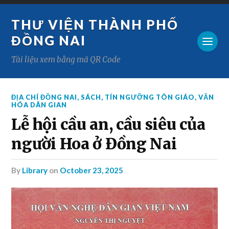
THƯ VIỆN THÀNH PHỐ
ĐỒNG NAI
Tài liệu xem bằng mã QR Code
ĐỊA CHÍ ĐỒNG NAI
,
SÁCH
,
TÍN NGƯỠNG TÔN GIÁO
,
VĂN
HÓA DÂN GIAN
Lễ hội cầu an, cầu siêu của
người Hoa ở Đồng Nai
by
Library
on
October 23, 2025