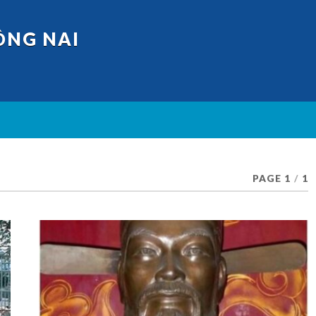
ỒNG NAI
PAGE 1
/
1