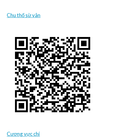
Chu thổ sừ vân
Cương vực chí