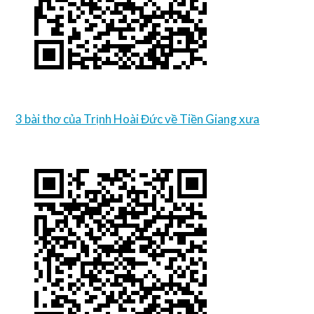
3 bài thơ của Trịnh Hoài Đức về Tiền Giang xưa