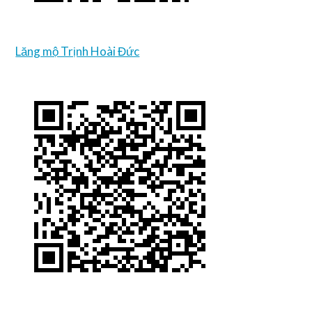
Lăng mộ Trịnh Hoài Đức