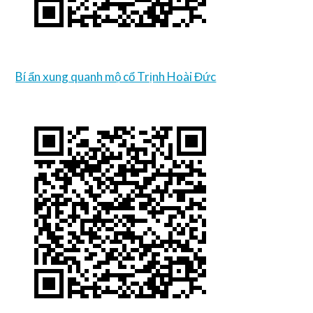
Bí ẩn xung quanh mộ cổ Trịnh Hoài Đức