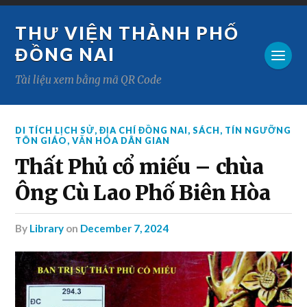
THƯ VIỆN THÀNH PHỐ
ĐỒNG NAI
Tài liệu xem bằng mã QR Code
DI TÍCH LỊCH SỬ
,
ĐỊA CHÍ ĐỒNG NAI
,
SÁCH
,
TÍN NGƯỠNG
TÔN GIÁO
,
VĂN HÓA DÂN GIAN
Thất Phủ cổ miếu – chùa
Ông Cù Lao Phố Biên Hòa
by
Library
on
December 7, 2024