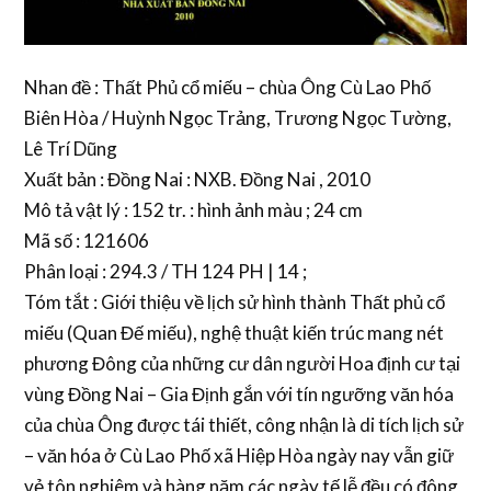
Nhan đề : Thất Phủ cổ miếu – chùa Ông Cù Lao Phố
Biên Hòa / Huỳnh Ngọc Trảng, Trương Ngọc Tường,
Lê Trí Dũng
Xuất bản : Đồng Nai : NXB. Đồng Nai , 2010
Mô tả vật lý : 152 tr. : hình ảnh màu ; 24 cm
Mã số : 121606
Phân loại : 294.3 / TH 124 PH | 14 ;
Tóm tắt : Giới thiệu về lịch sử hình thành Thất phủ cổ
miếu (Quan Đế miếu), nghệ thuật kiến trúc mang nét
phương Đông của những cư dân người Hoa định cư tại
vùng Đồng Nai – Gia Định gắn với tín ngưỡng văn hóa
của chùa Ông được tái thiết, công nhận là di tích lịch sử
– văn hóa ở Cù Lao Phố xã Hiệp Hòa ngày nay vẫn giữ
vẻ tôn nghiêm và hàng năm các ngày tế lễ đều có đông