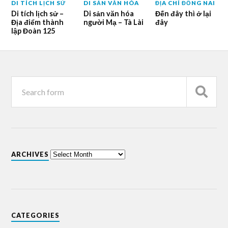
DI TÍCH LỊCH SỬ
DI SẢN VĂN HÓA
ĐỊA CHÍ ĐỒNG NAI
Di tích lịch sử –
Di sản văn hóa
Đến đây thì ở lại
Địa điểm thành
người Mạ – Tà Lài
đây
lập Đoàn 125
ARCHIVES
CATEGORIES