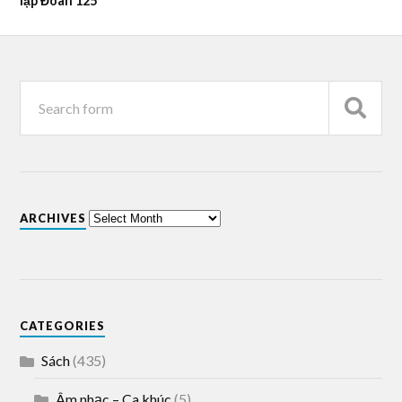
lập Đoàn 125
ARCHIVES
CATEGORIES
Sách
(435)
Âm nhạc – Ca khúc
(5)