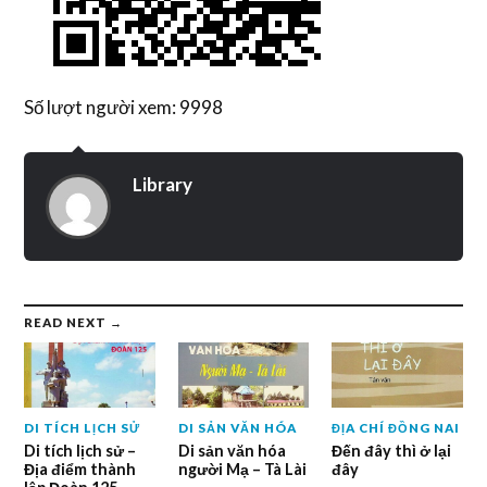
Số lượt người xem: 9998
Library
READ NEXT →
DI TÍCH LỊCH SỬ
DI SẢN VĂN HÓA
ĐỊA CHÍ ĐỒNG NAI
Di tích lịch sử –
Di sản văn hóa
Đến đây thì ở lại
Địa điểm thành
người Mạ – Tà Lài
đây