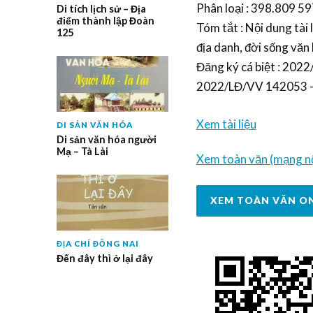
Phân loại : 398.809 597
Di tích lịch sử – Địa
điểm thành lập Đoàn
Tóm tắt : Nội dung tài 
125
địa danh, đời sống văn h
Đăng ký cá biệt : 20
2022/LĐ/VV 142053 –
Xem tài liệu
DI SẢN VĂN HÓA
Di sản văn hóa người
Mạ – Tà Lài
Xem toàn văn (mạng nộ
XEM TOÀN VĂN O
ĐỊA CHÍ ĐỒNG NAI
Đến đây thì ở lại đây