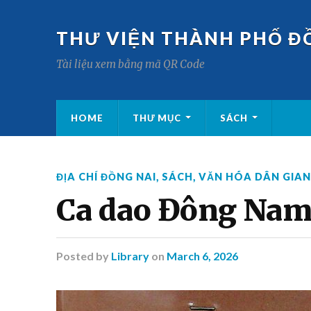
THƯ VIỆN THÀNH PHỐ Đ
Tài liệu xem bằng mã QR Code
HOME
THƯ MỤC
SÁCH
ĐỊA CHÍ ĐỒNG NAI
,
SÁCH
,
VĂN HÓA DÂN GIAN
Ca dao Đông Nam
Posted
by
Library
on
March 6, 2026