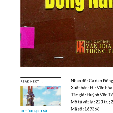
Nhan đề : Ca dao Đông 
READ NEXT →
Xuất bản : H. : Văn hóa
Tác giả : Huỳnh Văn Tơ
Mô tả vật lý : 223 tr. ;
Mã số : 169368
DI TÍCH LỊCH SỬ