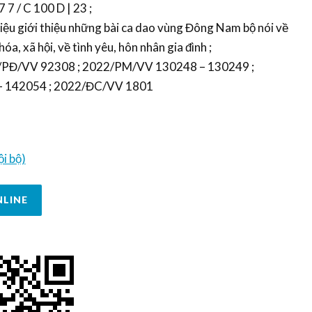
 7 / C 100 D | 23 ;
liệu giới thiệu những bài ca dao vùng Đông Nam bộ nói về
óa, xã hội, về tình yêu, hôn nhân gia đình ;
22/PĐ/VV 92308 ; 2022/PM/VV 130248 – 130249 ;
 142054 ; 2022/ĐC/VV 1801
i bộ)
NLINE