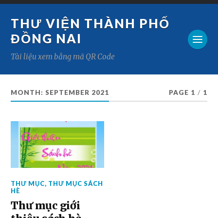
THƯ VIỆN THÀNH PHỐ
ĐỒNG NAI
Tài liệu xem bằng mã QR Code
MONTH:
SEPTEMBER 2021
PAGE 1
/
1
THƯ MỤC
,
THƯ MỤC SÁCH
HÈ
Thư mục giới