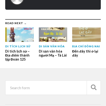
READ NEXT →
DI TÍCH LỊCH SỬ
DI SẢN VĂN HÓA
ĐỊA CHÍ ĐỒNG NAI
Di tích lịch sử –
Di sản văn hóa
Đến đây thì ở lại
Địa điểm thành
người Mạ – Tà Lài
đây
lập Đoàn 125