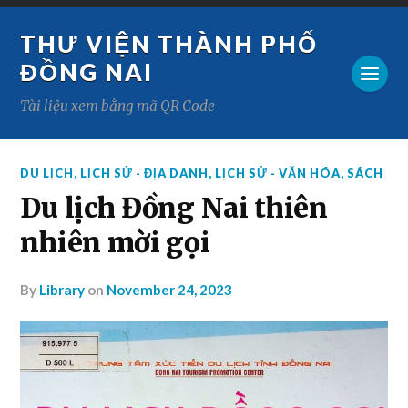
THƯ VIỆN THÀNH PHỐ
ĐỒNG NAI
Tài liệu xem bằng mã QR Code
DU LỊCH
,
LỊCH SỬ - ĐỊA DANH
,
LỊCH SỬ - VĂN HÓA
,
SÁCH
Du lịch Đồng Nai thiên
nhiên mời gọi
by
Library
on
November 24, 2023