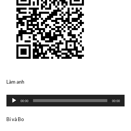
Làm anh
Audio
00:00
00:00
Player
Bi và Bo