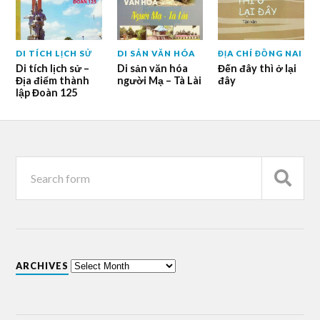
DI TÍCH LỊCH SỬ
DI SẢN VĂN HÓA
ĐỊA CHÍ ĐỒNG NAI
Di tích lịch sử –
Di sản văn hóa
Đến đây thì ở lại
Địa điểm thành
người Mạ – Tà Lài
đây
lập Đoàn 125
ARCHIVES