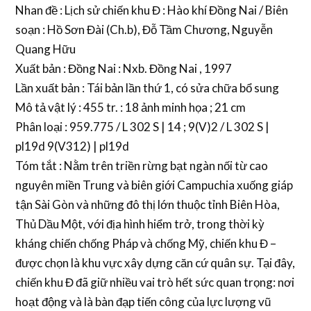
Nhan đề : Lịch sử chiến khu Đ : Hào khí Đồng Nai / Biên
soạn : Hồ Sơn Đài (Ch.b), Đỗ Tầm Chương, Nguyễn
Quang Hữu
Xuất bản : Đồng Nai : Nxb. Đồng Nai , 1997
Lần xuất bản : Tái bản lần thứ 1, có sửa chữa bổ sung
Mô tả vật lý : 455 tr. : 18 ảnh minh họa ; 21 cm
Phân loại : 959.775 / L 302 S | 14 ; 9(V)2 / L 302 S |
pl19d 9(V312) | pl19d
Tóm tắt : Nằm trên triền rừng bạt ngàn nối từ cao
nguyên miền Trung và biên giới Campuchia xuống giáp
tận Sài Gòn và những đô thị lớn thuộc tỉnh Biên Hòa,
Thủ Dầu Một, với địa hình hiểm trở, trong thời kỳ
kháng chiến chống Pháp và chống Mỹ, chiến khu Đ –
được chọn là khu vực xây dựng căn cứ quân sự. Tại đây,
chiến khu Đ đã giữ nhiều vai trò hết sức quan trọng: nơi
hoạt động và là bàn đạp tiến công của lực lượng vũ