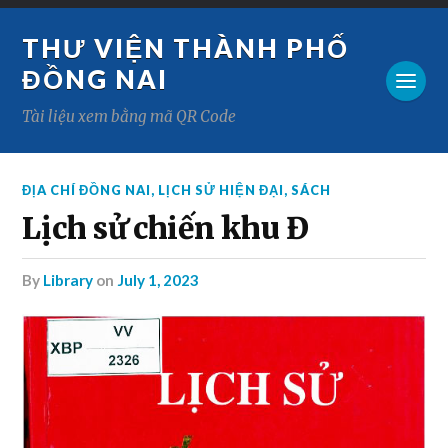
THƯ VIỆN THÀNH PHỐ
ĐỒNG NAI
Tài liệu xem bằng mã QR Code
ĐỊA CHÍ ĐỒNG NAI
,
LỊCH SỬ HIỆN ĐẠI
,
SÁCH
Lịch sử chiến khu Đ
by
Library
on
July 1, 2023