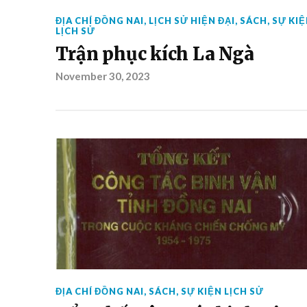
ĐỊA CHÍ ĐỒNG NAI
,
LỊCH SỬ HIỆN ĐẠI
,
SÁCH
,
SỰ KI
LỊCH SỬ
Trận phục kích La Ngà
November 30, 2023
ĐỊA CHÍ ĐỒNG NAI
,
SÁCH
,
SỰ KIỆN LỊCH SỬ