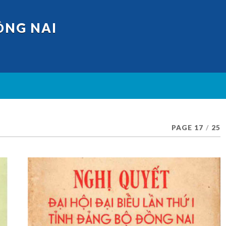
ỒNG NAI
PAGE 17
/
25