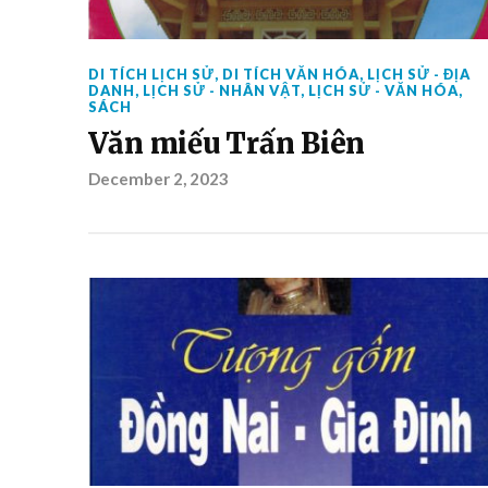
DI TÍCH LỊCH SỬ
,
DI TÍCH VĂN HÓA
,
LỊCH SỬ - ĐỊA
DANH
,
LỊCH SỬ - NHÂN VẬT
,
LỊCH SỬ - VĂN HÓA
,
SÁCH
Văn miếu Trấn Biên
December 2, 2023