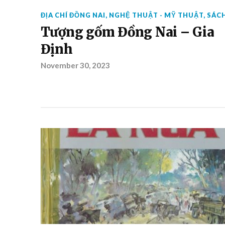
ĐỊA CHÍ ĐỒNG NAI
,
NGHỆ THUẬT - MỸ THUẬT
,
SÁC
Tượng gốm Đồng Nai – Gia
Định
November 30, 2023