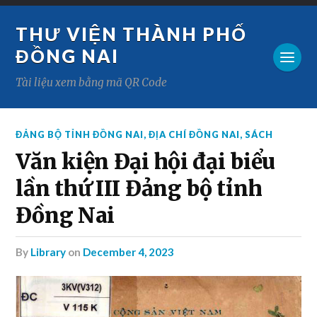
THƯ VIỆN THÀNH PHỐ
ĐỒNG NAI
Tài liệu xem bằng mã QR Code
ĐẢNG BỘ TỈNH ĐỒNG NAI
,
ĐỊA CHÍ ĐỒNG NAI
,
SÁCH
Văn kiện Đại hội đại biểu
lần thứ III Đảng bộ tỉnh
Đồng Nai
by
Library
on
December 4, 2023