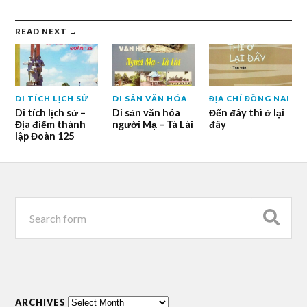
READ NEXT →
DI TÍCH LỊCH SỬ
DI SẢN VĂN HÓA
ĐỊA CHÍ ĐỒNG NAI
Di tích lịch sử –
Di sản văn hóa
Đến đây thì ở lại
Địa điểm thành
người Mạ – Tà Lài
đây
lập Đoàn 125
ARCHIVES