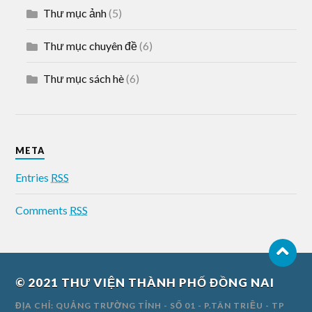
Thư mục ảnh
(5)
Thư mục chuyên đề
(6)
Thư mục sách hè
(6)
META
Entries
RSS
Comments
RSS
© 2021
THƯ VIỆN THÀNH PHỐ ĐỒNG NAI
ĐỊA CHỈ: QUẢNG TRƯỜNG TỈNH - SỐ 01 - P.TÂN TRIỀU - TP