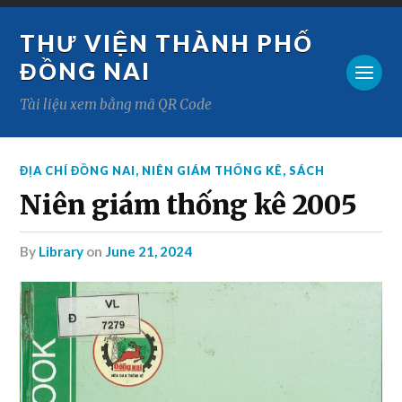
THƯ VIỆN THÀNH PHỐ
ĐỒNG NAI
Tài liệu xem bằng mã QR Code
ĐỊA CHÍ ĐỒNG NAI
,
NIÊN GIÁM THỐNG KÊ
,
SÁCH
Niên giám thống kê 2005
by
Library
on
June 21, 2024