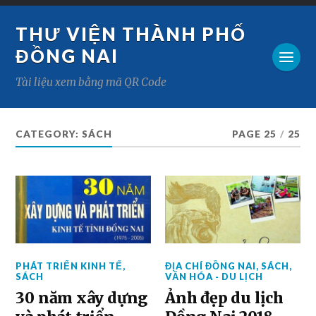
THƯ VIỆN THÀNH PHỐ
ĐỒNG NAI
Tài liệu xem bằng mã QR Code
CATEGORY:
SÁCH
PAGE 25
/
25
PHÁT TRIỂN KINH TẾ
,
ĐỊA CHÍ ĐỒNG NAI
,
SÁCH
,
SÁCH
VĂN HÓA - DU LỊCH
30 năm xây dựng
Ảnh đẹp du lịch