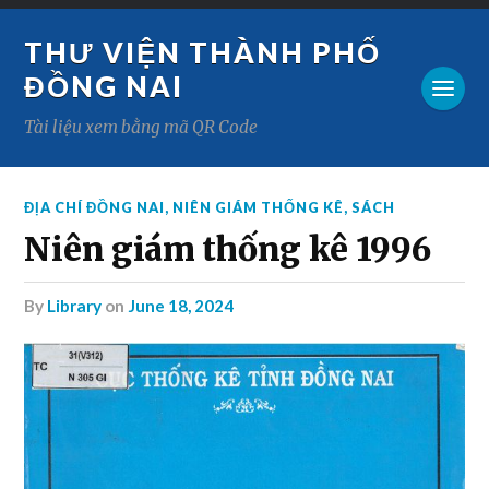
THƯ VIỆN THÀNH PHỐ
ĐỒNG NAI
Tài liệu xem bằng mã QR Code
ĐỊA CHÍ ĐỒNG NAI
,
NIÊN GIÁM THỐNG KÊ
,
SÁCH
Niên giám thống kê 1996
by
Library
on
June 18, 2024