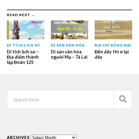
READ NEXT →
DI TÍCH LỊCH SỬ
DI SẢN VĂN HÓA
ĐỊA CHÍ ĐỒNG NAI
Di tích lịch sử –
Di sản văn hóa
Đến đây thì ở lại
Địa điểm thành
người Mạ – Tà Lài
đây
lập Đoàn 125
ARCHIVES