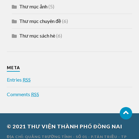
Thư mục ảnh
(5)
Thư mục chuyên đề
(6)
Thư mục sách hè
(6)
META
Entries
RSS
Comments
RSS
© 2021
THƯ VIỆN THÀNH PHỐ ĐỒNG NAI
ĐỊA CHỈ: QUẢNG TRƯỜNG TỈNH - SỐ 01 - P.TÂN TRIỀU - TP