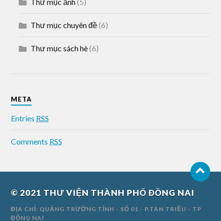
Thư mục ảnh
(5)
Thư mục chuyên đề
(6)
Thư mục sách hè
(6)
META
Entries
RSS
Comments
RSS
© 2021
THƯ VIỆN THÀNH PHỐ ĐỒNG NAI
ĐỊA CHỈ: QUẢNG TRƯỜNG TỈNH - SỐ 01 - P.TÂN TRIỀU - TP
ĐỒNG NAI