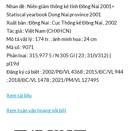
Nhan đề : Niên giám thống kê tỉnh Đồng Nai 2001=
Statiscal yearbook Dong Nai province 2001
Xuất bản : Đồng Nai : Cục Thống kê Đồng Nai , 2002
Tác giả : Việt Nam (CHXHCN)
Mô tả vật lý : 174 tr. : ảnh minh họa ; 24 cm
Mã số : 9071
Phân loại : 315.977 5 / N 305 GI | 23 ; 31(V312) |
pl19d
Đăng ký cá biệt : 2002/PĐ/VL 4368 ; 2015/ĐC/VL 944
; 2018/ĐC/VL 1478 ; 2021/PM/VL 127495
Xem tài liệu
Xem toàn văn (mạng nội bộ)