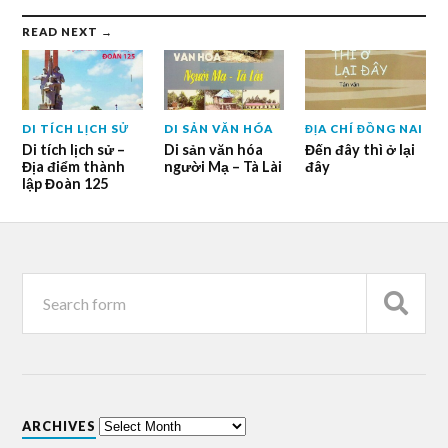
READ NEXT →
DI TÍCH LỊCH SỬ
DI SẢN VĂN HÓA
ĐỊA CHÍ ĐỒNG NAI
Di tích lịch sử –
Di sản văn hóa
Đến đây thì ở lại
Địa điểm thành
người Mạ – Tà Lài
đây
lập Đoàn 125
ARCHIVES