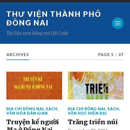
THƯ VIỆN THÀNH PHỐ
ĐỒNG NAI
Tài liệu xem bằng mã QR Code
ARCHIVES
PAGE 5
/
27
ĐỊA CHÍ ĐỒNG NAI
,
SÁCH
,
ĐỊA CHÍ ĐỒNG NAI
,
SÁCH
,
VĂN HÓA DÂN GIAN
VĂN HỌC HIỆN ĐẠI
Truyện kể người
Trăng triền núi
Mạ ở Đồng Nai