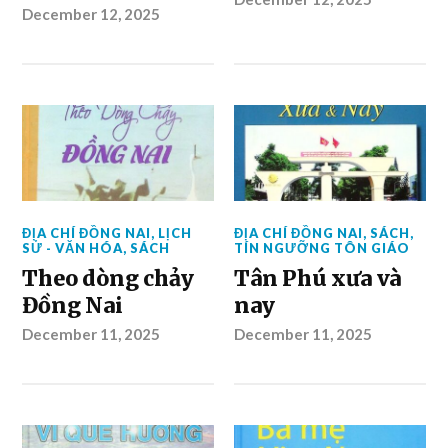
December 12, 2025
ĐỊA CHÍ ĐỒNG NAI
,
LỊCH
ĐỊA CHÍ ĐỒNG NAI
,
SÁCH
,
SỬ - VĂN HÓA
,
SÁCH
TÍN NGƯỠNG TÔN GIÁO
Theo dòng chảy
Tân Phú xưa và
Đồng Nai
nay
December 11, 2025
December 11, 2025