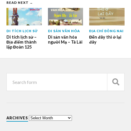
READ NEXT →
DI TÍCH LỊCH SỬ
DI SẢN VĂN HÓA
ĐỊA CHÍ ĐỒNG NAI
Di tích lịch sử –
Di sản văn hóa
Đến đây thì ở lại
Địa điểm thành
người Mạ – Tà Lài
đây
lập Đoàn 125
ARCHIVES