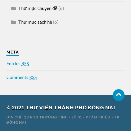
Thư mục chuyên đề
(6)
Thư mục sách hè
(6)
META
Entries
RSS
Comments
RSS
© 2021
THƯ VIỆN THÀNH PHỐ ĐỒNG NAI
ĐỊA CHỈ: QUẢNG TRƯỜNG TỈNH - SỐ 01 - P.TÂN TRIỀU - TP
ĐỒNG NAI