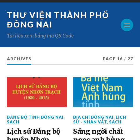
THƯ VIỆN THÀNH PHỐ
ĐỒNG NAI
Tài liệu xem bằng mã QR Code
ARCHIVES
PAGE 16
/
27
ĐẢNG BỘ TỈNH ĐỒNG NAI
,
ĐỊA CHÍ ĐỒNG NAI
,
LỊCH
SÁCH
SỬ - NHÂN VẬT
,
SÁCH
Lịch sử Đảng bộ
Sáng ngời chất
huyện Nhơn
ngọc anh hùng