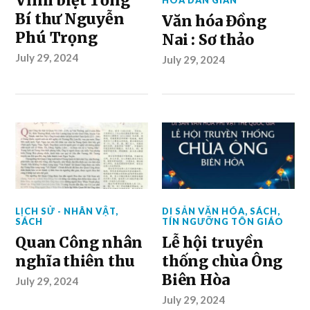
Vĩnh biệt Tổng
Bí thư Nguyễn
Văn hóa Đồng
Phú Trọng
Nai : Sơ thảo
July 29, 2024
July 29, 2024
LỊCH SỬ - NHÂN VẬT
,
DI SẢN VĂN HÓA
,
SÁCH
,
SÁCH
TÍN NGƯỠNG TÔN GIÁO
Quan Công nhân
Lễ hội truyền
nghĩa thiên thu
thống chùa Ông
Biên Hòa
July 29, 2024
July 29, 2024