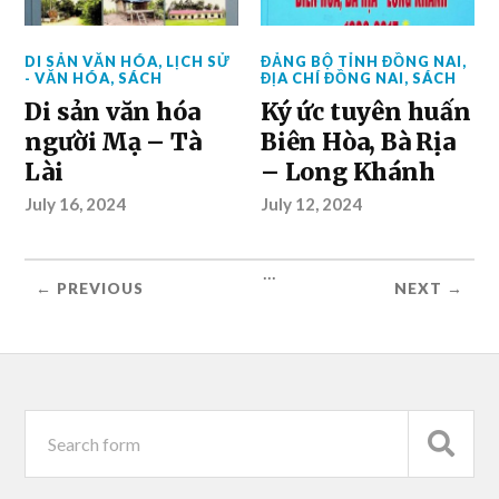
DI SẢN VĂN HÓA
,
LỊCH SỬ
ĐẢNG BỘ TỈNH ĐỒNG NAI
,
- VĂN HÓA
,
SÁCH
ĐỊA CHÍ ĐỒNG NAI
,
SÁCH
Di sản văn hóa
Ký ức tuyên huấn
người Mạ – Tà
Biên Hòa, Bà Rịa
Lài
– Long Khánh
July 16, 2024
July 12, 2024
...
← PREVIOUS
NEXT →