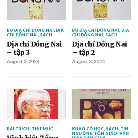
BỘ ĐỊA CHÍ ĐỒNG NAI
,
ĐỊA
BỘ ĐỊA CHÍ ĐỒNG NAI
,
ĐỊA
CHÍ ĐỒNG NAI
,
SÁCH
CHÍ ĐỒNG NAI
,
SÁCH
Địa chí Đồng Nai
Địa chí Đồng Nai
– tập 3
– tập 2
August 3, 2024
August 3, 2024
BÀI TRÍCH
,
THƯ MỤC
KHẢO CỔ HỌC
,
SÁCH
,
TÍN
NGƯỠNG TÔN GIÁO
,
VĂN
HÓA DÂN GIAN