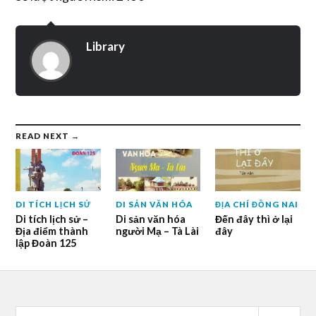
Library
READ NEXT →
DI TÍCH LỊCH SỬ
DI SẢN VĂN HÓA
ĐỊA CHÍ ĐỒNG NAI
Di tích lịch sử –
Di sản văn hóa
Đến đây thì ở lại
Địa điểm thành
người Mạ – Tà Lài
đây
lập Đoàn 125