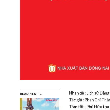
Nhan đề : Lịch sử Đản
READ NEXT →
Tác giả : Phan Chí Thả
Tóm tắt : Phú Hữu tọa 