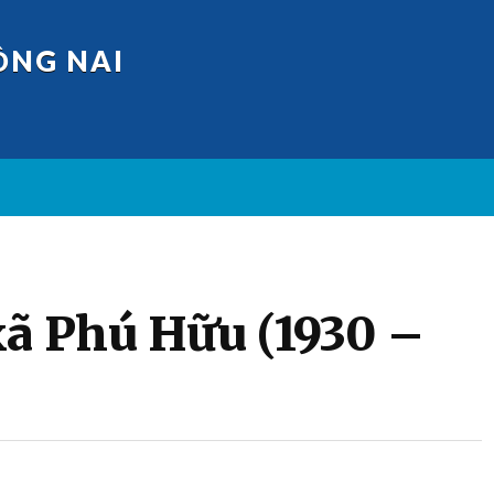
ỒNG NAI
xã Phú Hữu (1930 –