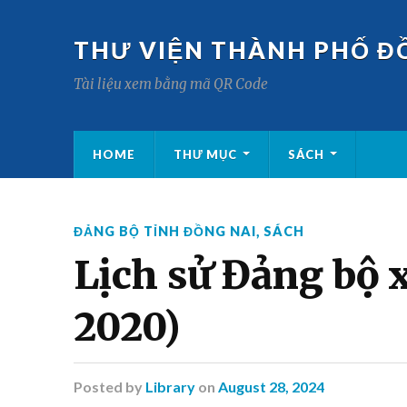
THƯ VIỆN THÀNH PHỐ Đ
Tài liệu xem bằng mã QR Code
HOME
THƯ MỤC
SÁCH
ĐẢNG BỘ TỈNH ĐỒNG NAI
,
SÁCH
Lịch sử Đảng bộ 
2020)
Posted
by
Library
on
August 28, 2024