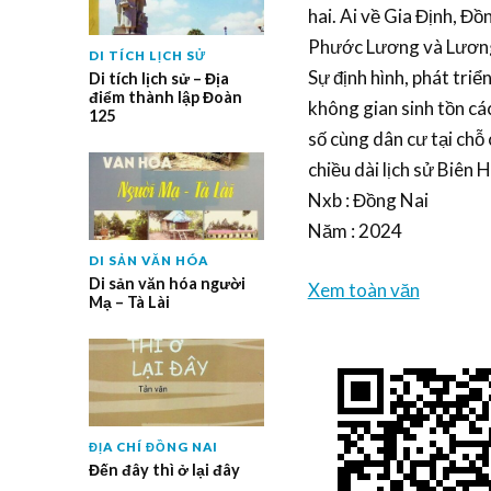
hai. Ai về Gia Định, Đồ
Phước Lương và Lương
DI TÍCH LỊCH SỬ
Sự định hình, phát tr
Di tích lịch sử – Địa
điểm thành lập Đoàn
không gian sinh tồn các
125
số cùng dân cư tại chỗ
chiều dài lịch sử Biên
Nxb : Đồng Nai
Năm : 2024
DI SẢN VĂN HÓA
Di sản văn hóa người
Xem toàn văn
Mạ – Tà Lài
ĐỊA CHÍ ĐỒNG NAI
Đến đây thì ở lại đây