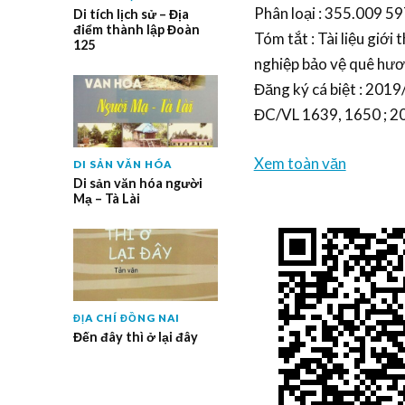
Phân loại : 355.009 597
Di tích lịch sử – Địa
điểm thành lập Đoàn
Tóm tắt : Tài liệu giới t
125
nghiệp bảo vệ quê hươ
Đăng ký cá biệt : 20
ĐC/VL 1639, 1650 ; 
Xem toàn văn
DI SẢN VĂN HÓA
Di sản văn hóa người
Mạ – Tà Lài
ĐỊA CHÍ ĐỒNG NAI
Đến đây thì ở lại đây