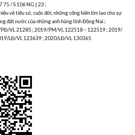
 75 / S 106 NG | 23 ;
hiệu về tiểu sử, cuộc đời, những cống hiến lớn lao cho sự
ng đất nước của những anh hùng tỉnh Đồng Nai ;
19/PĐ/VL 21285 ; 2019/PM/VL 122518 – 122519 ; 2019/
2019/LĐ/VL 123639 ; 2020/LĐ/VL 130365