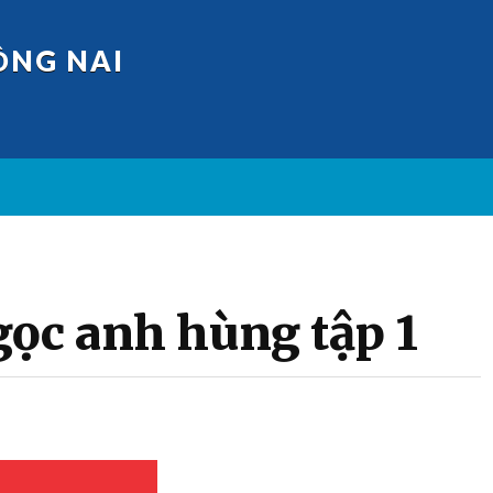
ỒNG NAI
H
gọc anh hùng tập 1