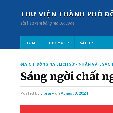
THƯ VIỆN THÀNH PHỐ Đ
Tài liệu xem bằng mã QR Code
HOME
THƯ MỤC
SÁCH
ĐỊA CHÍ ĐỒNG NAI
,
LỊCH SỬ - NHÂN VẬT
,
SÁC
Sáng ngời chất n
Posted
by
Library
on
August 9, 2024