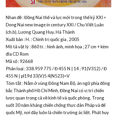
Nhan đề : Đồng Nai thế và lực mới trong thế kỷ XXI =
Dong Nai new image in century XXI / Chu Viết Luân
(ch.b), Lương Quang Huy, Hà Thành
Xuất bản : H. : Chính trị quốc gia , 2005
Mô tả vật lý : 860 tr. : hình ảnh, minh họa ; 27 cm + kèm
đĩa CD Rom
Mã số : 92668
Phân loại : 338.959 775 / Đ 455 N | 14 ; 91(V312) / Đ
455 N | pl19d 33(V)5 4(N523)=V
Tóm tắt : Nằm ở vùng Đông Nam Bộ, án ngữ phía đông
bắc Thành phố Hồ Chí Minh, Đồng Nai có vị trí chiến
lược quan trọng cả về kinh tế và quốc phòng. Trong
suốt 30 năm kháng chiến chống thực dân Pháp và đế
quốc Mỹ, nơi đây luôn là chiến trường ác liệt. Phát huy