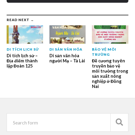
READ NEXT →
DI TÍCH LỊCH SỬ
DI SẢN VĂN HÓA
BẢO VỆ MÔI
TRƯỜNG
Di tích lịch sử –
Di sản văn hóa
Địa điểm thành
người Mạ – Tà Lài
Đề cương tuyên
lập Đoàn 125
truyền bảo vệ
môi trường trong
sản xuất nông
nghiệp ở Đồng
Nai