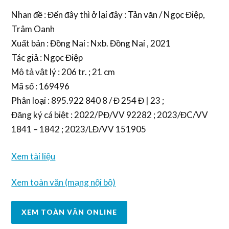
Nhan đề : Đến đây thì ở lại đây : Tản văn / Ngọc Điệp,
Trâm Oanh
Xuất bản : Đồng Nai : Nxb. Đồng Nai , 2021
Tác giả : Ngọc Điệp
Mô tả vật lý : 206 tr. ; 21 cm
Mã số : 169496
Phân loại : 895.922 840 8 / Đ 254 Đ | 23 ;
Đăng ký cá biệt : 2022/PĐ/VV 92282 ; 2023/ĐC/VV
1841 – 1842 ; 2023/LĐ/VV 151905
Xem tài liệu
Xem toàn văn (mạng nội bộ)
XEM TOÀN VĂN ONLINE