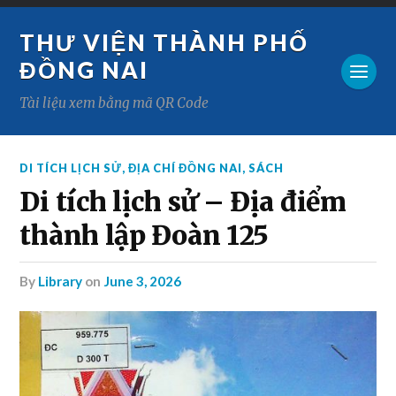
THƯ VIỆN THÀNH PHỐ
ĐỒNG NAI
Tài liệu xem bằng mã QR Code
DI TÍCH LỊCH SỬ
,
ĐỊA CHÍ ĐỒNG NAI
,
SÁCH
Di tích lịch sử – Địa điểm
thành lập Đoàn 125
by
Library
on
June 3, 2026