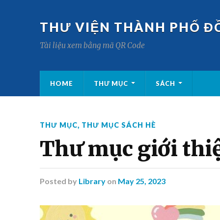
THƯ VIỆN THÀNH PHỐ Đ
Tài liệu xem bằng mã QR Code
HOME
THƯ MỤC
SÁCH
THƯ MỤC
,
THƯ MỤC SÁCH HÈ
Thư mục giới thi
Posted
by
Library
on
May 25, 2023