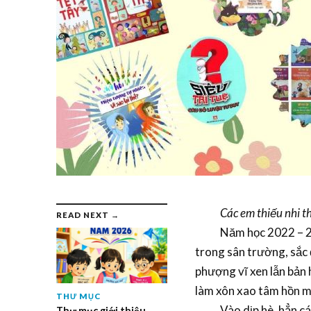
Các em thiếu nhi 
READ NEXT →
Năm học 2022 – 2023 
trong sân trường, sắc
phượng vĩ xen lẫn bản 
làm xôn xao tâm hồn m
THƯ MỤC
Vào dịp hè, hẳn các b
Thư mục giới thiệu