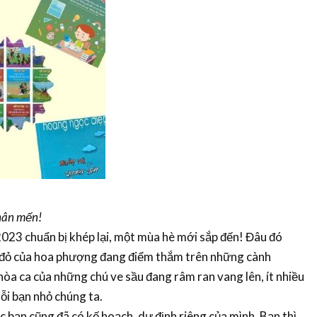
thân mến!
chuẩn bị khép lại, một mùa hè mới sắp đến! Đâu đó
 đỏ của hoa phượng đang điểm thắm trên những cành
hòa ca của những chú ve sầu đang râm ran vang lên, ít nhiều
ỗi bạn nhỏ chúng ta.
ạn cũng đã có kế hoạch, dự định riêng của mình. Bạn thì