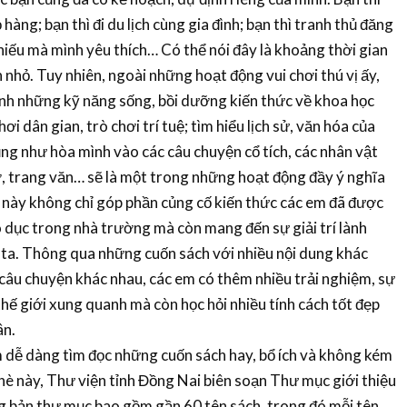
hàng; bạn thì đi du lịch cùng gia đình; bạn thì tranh thủ đăng
iếu mà mình yêu thích… Có thể nói đây là khoảng thời gian
 nhỏ. Tuy nhiên, ngoài những hoạt động vui chơi thú vị ấy,
mình những kỹ năng sống, bồi dưỡng kiến thức về khoa học
ơi dân gian, trò chơi trí tuệ; tìm hiểu lịch sử, văn hóa của
cũng như hòa mình vào các câu chuyện cổ tích, các nhân vật
, trang văn… sẽ là một trong những hoạt động đầy ý nghĩa
 này không chỉ góp phần củng cố kiến thức các em đã được
áo dục trong nhà trường mà còn mang đến sự giải trí lành
ta. Thông qua những cuốn sách với nhiều nội dung khác
 câu chuyện khác nhau, các em có thêm nhiều trải nghiệm, sự
thế giới xung quanh mà còn học hỏi nhiều tính cách tốt đẹp
ân.
 dàng tìm đọc những cuốn sách hay, bổ ích và không kém
è này, Thư viện tỉnh Đồng Nai biên soạn Thư mục giới thiệu
ng bản thư mục bao gồm gần 60 tên sách, trong đó mỗi tên