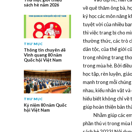
sách hè năm 2026
về quê thăm ông bà, họ 
ký học các môn năng kh
tuyệt vời của nhiều bạn
thì việc trang bị cho 
thường thức, các trò ch
THƯ MỤC
dân tộc, của thế giới 
Thông tin chuyên đề
Vinh quang 80 năm
trong những trang thơ
Quốc hội Việt Nam
trong mùa hè. Bởi điều
học tập, rèn luyện, gi
mạnh trong mỗi chúng 
nhau, kiểu nhân vật và
hiểu biết không chỉ về 
THƯ MỤC
Kỷ niệm 80 năm Quốc
giúp hoàn thiện bản th
hội Việt Nam
Nhằm giúp các em dễ
phần thú vị trong mùa h
sách hè 2023! Nội du