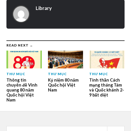
Library
READ NEXT →
THƯ MỤC
THƯ MỤC
THƯ MỤC
Thông tin
Kỷ niệm 80 năm
Tinh thần Cách
chuyên đề Vinh
Quốc hội Việt
mạng tháng Tám
quang 80 năm
Nam
và Quốc khánh 2-
Quốc hội Việt
9 bất diệt
Nam