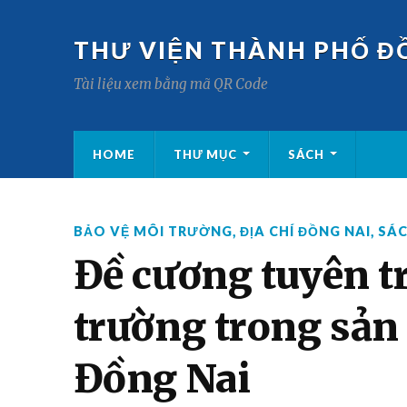
THƯ VIỆN THÀNH PHỐ Đ
Tài liệu xem bằng mã QR Code
HOME
THƯ MỤC
SÁCH
BẢO VỆ MÔI TRƯỜNG
,
ĐỊA CHÍ ĐỒNG NAI
,
SÁ
Đề cương tuyên t
trường trong sản
Đồng Nai