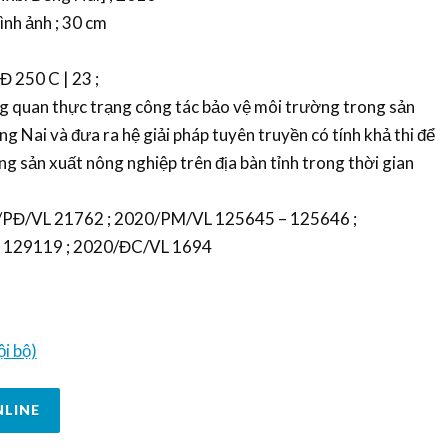
ình ảnh ; 30 cm
 Đ 250 C | 23 ;
ng quan thực trạng công tác bảo vệ môi trường trong sản
g Nai và đưa ra hệ giải pháp tuyên truyền có tính khả thi để
g sản xuất nông nghiệp trên địa bàn tỉnh trong thời gian
20/PĐ/VL 21762 ; 2020/PM/VL 125645 – 125646 ;
 129119 ; 2020/ĐC/VL 1694
i bộ)
NLINE