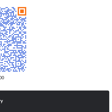
00
ry