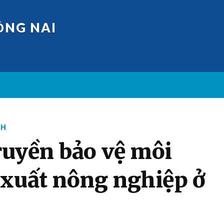
ỒNG NAI
CH
ruyền bảo vệ môi
 xuất nông nghiệp ở