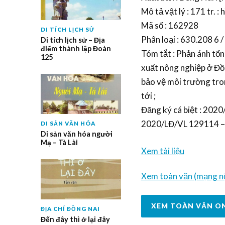
Mô tả vật lý : 171 tr. : h
Mã số : 162928
DI TÍCH LỊCH SỬ
Phân loại : 630.208 6 /
Di tích lịch sử – Địa
điểm thành lập Đoàn
Tóm tắt : Phản ánh tổ
125
xuất nông nghiệp ở Đồn
bảo vệ môi trường tron
tới ;
Đăng ký cá biệt : 20
2020/LĐ/VL 129114 –
DI SẢN VĂN HÓA
Di sản văn hóa người
Mạ – Tà Lài
Xem tài liệu
Xem toàn văn (mạng nộ
XEM TOÀN VĂN O
ĐỊA CHÍ ĐỒNG NAI
Đến đây thì ở lại đây