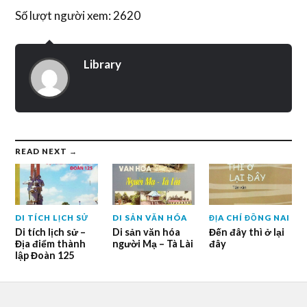
Số lượt người xem: 2620
Library
READ NEXT →
DI TÍCH LỊCH SỬ
DI SẢN VĂN HÓA
ĐỊA CHÍ ĐỒNG NAI
Di tích lịch sử –
Di sản văn hóa
Đến đây thì ở lại
Địa điểm thành
người Mạ – Tà Lài
đây
lập Đoàn 125