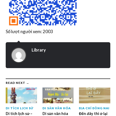
Số lượt người xem: 2003
Library
READ NEXT →
DI TÍCH LỊCH SỬ
DI SẢN VĂN HÓA
ĐỊA CHÍ ĐỒNG NAI
Di tích lịch sử –
Di sản văn hóa
Đến đây thì ở lại