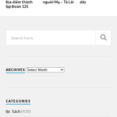
Địa điểm thành
người Mạ – Tà Lài
đây
lập Đoàn 125
ARCHIVES
CATEGORIES
Sách
(435)