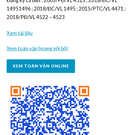
Đăng ký cá biệt : 2003/PĐ/VL 4523 ; 2018/ĐC/VL
14951496 ; 2018/ĐC/VL 1495 ; 2015/PTC/VL 4471 ;
2018/PĐ/VL 4522 – 4523
Xem tài liệu
Xem toàn văn (mạng nội bộ)
XEM TOÀN VĂN ONLINE