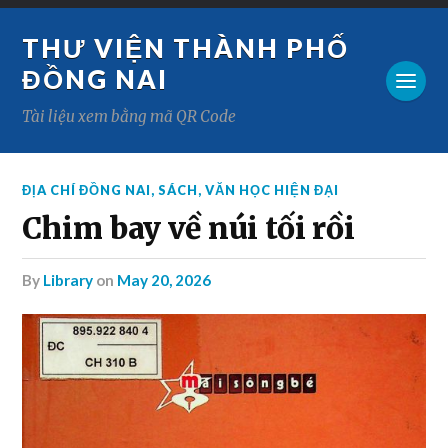
THƯ VIỆN THÀNH PHỐ
ĐỒNG NAI
Tài liệu xem bằng mã QR Code
ĐỊA CHÍ ĐỒNG NAI
,
SÁCH
,
VĂN HỌC HIỆN ĐẠI
Chim bay về núi tối rồi
by
Library
on
May 20, 2026