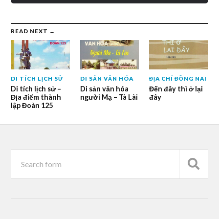
READ NEXT →
DI TÍCH LỊCH SỬ
DI SẢN VĂN HÓA
ĐỊA CHÍ ĐỒNG NAI
Di tích lịch sử –
Di sản văn hóa
Đến đây thì ở lại
Địa điểm thành
người Mạ – Tà Lài
đây
lập Đoàn 125