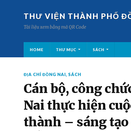
THƯ VIỆN THÀNH PHỐ Đ
Tài liệu xem bằng mã QR Code
HOME
THƯ MỤC
SÁCH
ĐỊA CHÍ ĐỒNG NAI
,
SÁCH
Cán bộ, công chứ
Nai thực hiện cu
thành – sáng tạo