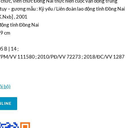
chức, viên chức Đồng Nai thực hiện cuộc vận động trung
 tụy – gương mẫu : Kỷ yếu / Liên đoàn lao động tỉnh Đồng Nai
[K.Nxb] , 2001
động tỉnh Đồng Nai
 19 cm
5 B | 14 ;
015/PM/VV 111580 ; 2010/PĐ/VV 72273 ; 2018/ĐC/VV 1287
i bộ)
NLINE