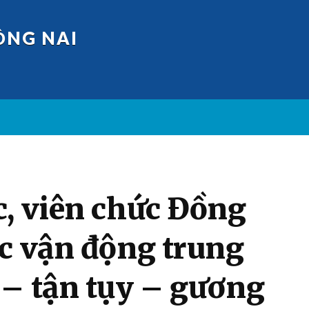
ỒNG NAI
c, viên chức Đồng
ộc vận động trung
 – tận tụy – gương