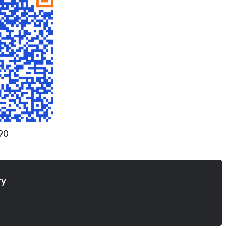
90
ry