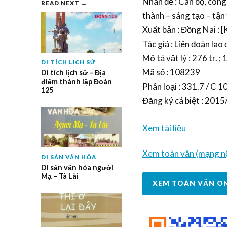
Nhan đề : Cán bộ, công 
READ NEXT →
thành – sáng tạo – tận
Xuất bản : Đồng Nai : 
Tác giả : Liên đoàn lao 
Mô tả vật lý : 276 tr. ;
DI TÍCH LỊCH SỬ
Mã số : 108239
Di tích lịch sử – Địa
điểm thành lập Đoàn
Phân loại : 331.7 / C 10
125
Đăng ký cá biệt : 2
Xem tài liệu
Xem toàn văn (mạng nộ
DI SẢN VĂN HÓA
Di sản văn hóa người
Mạ – Tà Lài
XEM TOÀN VĂN O