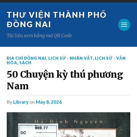
THƯ VIỆN THÀNH PHỐ
ĐỒNG NAI
Tài liệu xem bằng mã QR Code
ĐỊA CHÍ ĐỒNG NAI
,
LỊCH SỬ - NHÂN VẬT
,
LỊCH SỬ - VĂN
HÓA
,
SÁCH
50 Chuyện kỳ thú phương
Nam
by
Library
on
May 8, 2026