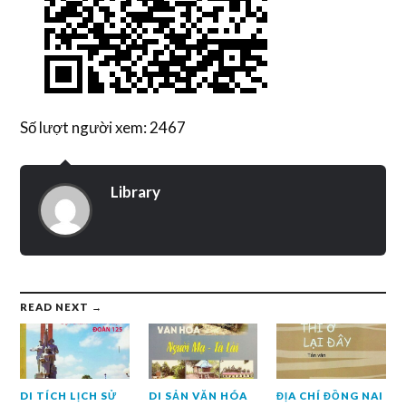
Số lượt người xem: 2467
Library
READ NEXT →
DI TÍCH LỊCH SỬ
DI SẢN VĂN HÓA
ĐỊA CHÍ ĐỒNG NAI