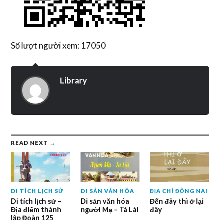
Số lượt người xem: 17050
Library
READ NEXT →
DI TÍCH LỊCH SỬ
DI SẢN VĂN HÓA
ĐỊA CHÍ ĐỒNG NAI
Di tích lịch sử –
Di sản văn hóa
Đến đây thì ở lại
Địa điểm thành
người Mạ – Tà Lài
đây
lập Đoàn 125