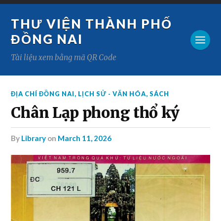
THƯ VIỆN THÀNH PHỐ
ĐỒNG NAI
Tài liệu xem bằng mã QR Code
ĐỊA CHÍ ĐỒNG NAI
,
LỊCH SỬ - VĂN HÓA
,
SÁCH
Chân Lạp phong thổ ký
by
Library
on
March 11, 2026