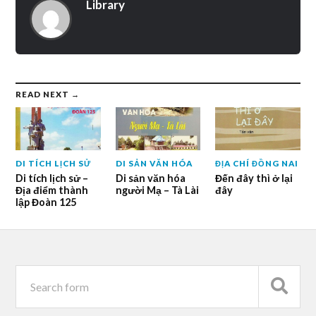
Library
READ NEXT →
DI TÍCH LỊCH SỬ
DI SẢN VĂN HÓA
ĐỊA CHÍ ĐỒNG NAI
Di tích lịch sử –
Di sản văn hóa
Đến đây thì ở lại
Địa điểm thành
người Mạ – Tà Lài
đây
lập Đoàn 125