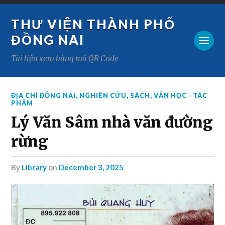
THƯ VIỆN THÀNH PHỐ
ĐỒNG NAI
Tài liệu xem bằng mã QR Code
ĐỊA CHÍ ĐỒNG NAI
,
NGHIÊN CỨU
,
SÁCH
,
VĂN HỌC - TÁC
PHẨM
Lý Văn Sâm nhà văn đường
rừng
by
Library
on
December 3, 2025