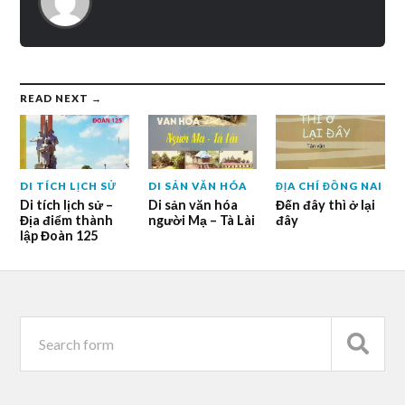
READ NEXT →
DI TÍCH LỊCH SỬ
DI SẢN VĂN HÓA
ĐỊA CHÍ ĐỒNG NAI
Di tích lịch sử –
Di sản văn hóa
Đến đây thì ở lại
Địa điểm thành
người Mạ – Tà Lài
đây
lập Đoàn 125