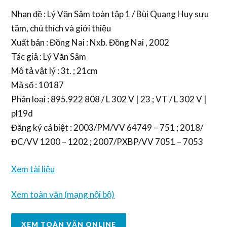
Nhan đề : Lý Văn Sâm toàn tập 1 / Bùi Quang Huy sưu
tầm, chú thích và giới thiệu
Xuất bản : Đồng Nai : Nxb. Đồng Nai , 2002
Tác giả : Lý Văn Sâm
Mô tả vật lý : 3t. ; 21cm
Mã số : 10187
Phân loại : 895.922 808 / L 302 V | 23 ; VT / L 302 V |
pl19d
Đăng ký cá biệt : 2003/PM/VV 64749 – 751 ; 2018/
ĐC/VV 1200 – 1202 ; 2007/PXBP/VV 7051 – 7053
Xem tài liệu
Xem toàn văn (mạng nội bộ)
XEM TOÀN VĂN ONLINE