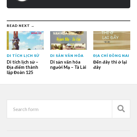
READ NEXT →
DI TÍCH LỊCH SỬ
DI SẢN VĂN HÓA
ĐỊA CHÍ ĐỒNG NAI
Di tích lịch sử –
Di sản văn hóa
Đến đây thì ở lại
Địa điểm thành
người Mạ – Tà Lài
đây
lập Đoàn 125