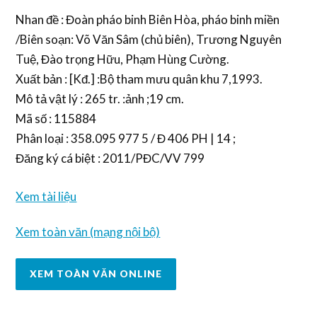
Nhan đề : Đoàn pháo binh Biên Hòa, pháo binh miền
/Biên soạn: Võ Văn Sâm (chủ biên), Trương Nguyên
Tuệ, Đào trọng Hữu, Phạm Hùng Cường.
Xuất bản : [Kđ.] :Bộ tham mưu quân khu 7,1993.
Mô tả vật lý : 265 tr. :ảnh ;19 cm.
Mã số : 115884
Phân loại : 358.095 977 5 / Đ 406 PH | 14 ;
Đăng ký cá biệt : 2011/PĐC/VV 799
Xem tài liệu
Xem toàn văn (mạng nội bộ)
XEM TOÀN VĂN ONLINE