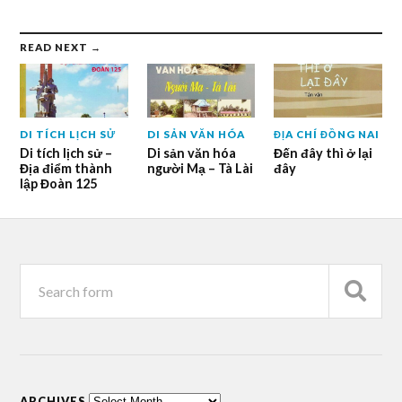
READ NEXT →
DI TÍCH LỊCH SỬ
DI SẢN VĂN HÓA
ĐỊA CHÍ ĐỒNG NAI
Di tích lịch sử –
Di sản văn hóa
Đến đây thì ở lại
Địa điểm thành
người Mạ – Tà Lài
đây
lập Đoàn 125
ARCHIVES