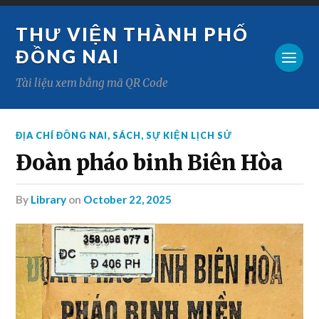
THƯ VIỆN THÀNH PHỐ
ĐỒNG NAI
Tài liệu xem bằng mã QR Code
ĐỊA CHÍ ĐỒNG NAI
,
SÁCH
,
SỰ KIỆN LỊCH SỬ
Đoàn pháo binh Biên Hòa
by
Library
on
October 22, 2025