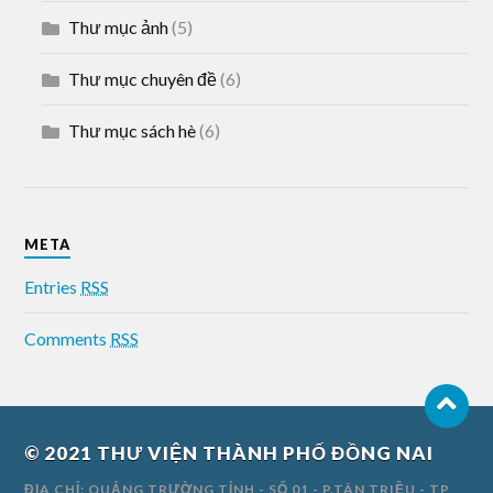
Thư mục ảnh
(5)
Thư mục chuyên đề
(6)
Thư mục sách hè
(6)
META
Entries
RSS
Comments
RSS
© 2021
THƯ VIỆN THÀNH PHỐ ĐỒNG NAI
ĐỊA CHỈ: QUẢNG TRƯỜNG TỈNH - SỐ 01 - P.TÂN TRIỀU - TP