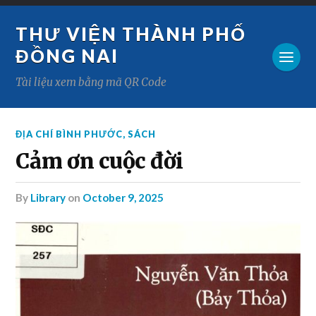
THƯ VIỆN THÀNH PHỐ
ĐỒNG NAI
Tài liệu xem bằng mã QR Code
ĐỊA CHÍ BÌNH PHƯỚC
,
SÁCH
Cảm ơn cuộc đời
by
Library
on
October 9, 2025