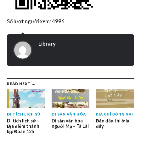
Số lượt người xem: 4996
Library
READ NEXT →
DI TÍCH LỊCH SỬ
DI SẢN VĂN HÓA
ĐỊA CHÍ ĐỒNG NAI
Di tích lịch sử –
Di sản văn hóa
Đến đây thì ở lại
Địa điểm thành
người Mạ – Tà Lài
đây
lập Đoàn 125