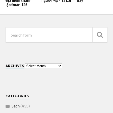
Địa điểm thành
người Mạ – Tà Lài
đây
lập Đoàn 125
ARCHIVES
CATEGORIES
Sách
(435)