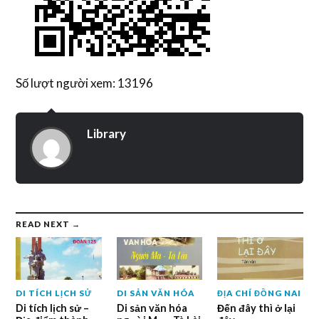
Số lượt người xem: 13196
Library
READ NEXT →
DI TÍCH LỊCH SỬ
DI SẢN VĂN HÓA
ĐỊA CHÍ ĐỒNG NAI
Di tích lịch sử –
Di sản văn hóa
Đến đây thì ở lại