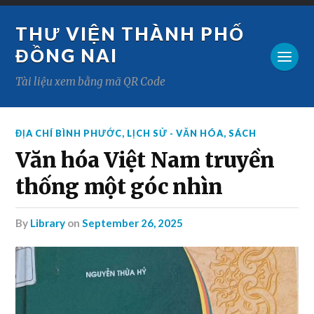
THƯ VIỆN THÀNH PHỐ
ĐỒNG NAI
Tài liệu xem bằng mã QR Code
ĐỊA CHÍ BÌNH PHƯỚC
,
LỊCH SỬ - VĂN HÓA
,
SÁCH
Văn hóa Việt Nam truyền
thống một góc nhìn
by
Library
on
September 26, 2025