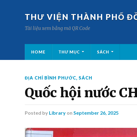
THƯ VIỆN THÀNH PHỐ Đ
Tài liệu xem bằng mã QR Code
HOME
THƯ MỤC
SÁCH
ĐỊA CHÍ BÌNH PHƯỚC
,
SÁCH
Quốc hội nước C
Posted
by
Library
on
September 26, 2025