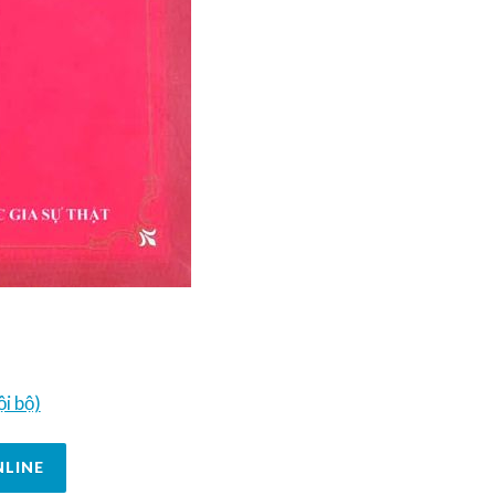
i bộ)
NLINE