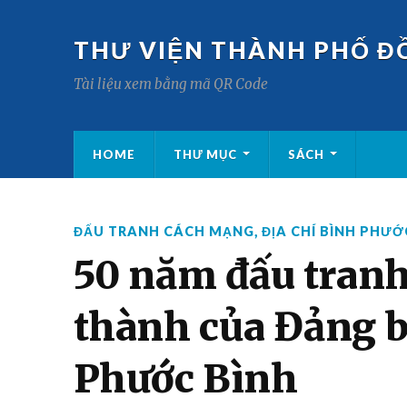
THƯ VIỆN THÀNH PHỐ Đ
Tài liệu xem bằng mã QR Code
HOME
THƯ MỤC
SÁCH
ĐẤU TRANH CÁCH MẠNG
,
ĐỊA CHÍ BÌNH PHƯỚ
50 năm đấu tranh
thành của Đảng b
Phước Bình