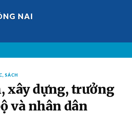
ỒNG NAI
C
,
SÁCH
, xây dựng, trưởng
ộ và nhân dân