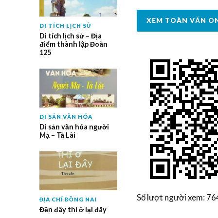
XEM TOÀN VĂN O
DI TÍCH LỊCH SỬ
Di tích lịch sử – Địa
điểm thành lập Đoàn
125
DI SẢN VĂN HÓA
Di sản văn hóa người
Mạ – Tà Lài
Số lượt người xem: 76
ĐỊA CHÍ ĐỒNG NAI
Đến đây thì ở lại đây