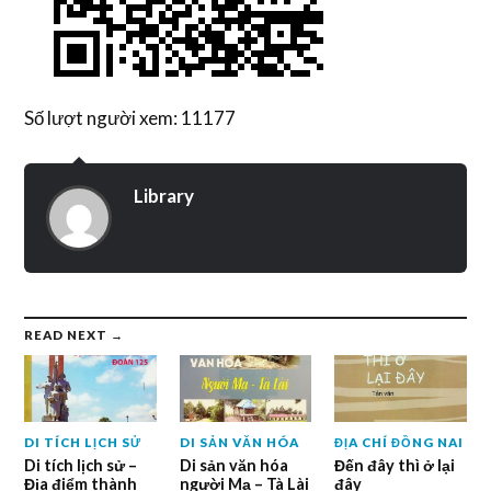
Số lượt người xem: 11177
Library
READ NEXT →
DI TÍCH LỊCH SỬ
DI SẢN VĂN HÓA
ĐỊA CHÍ ĐỒNG NAI
Di tích lịch sử –
Di sản văn hóa
Đến đây thì ở lại
Địa điểm thành
người Mạ – Tà Lài
đây